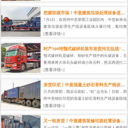
线，装修垃圾实现资源化处置就在这一线之间。…
把握双碳市场！中意建筑垃圾处理设备进军湖北
7月4日，在郑州中意荥阳工业园区内，中意标准化
建筑垃圾处理生产线设备延续火爆行情，集结整
队。此次它们将奔赴湖北一家环保处理厂，踏上建
[查看详情+]
筑固废处置的新征程。…
时产300吨颚式破碎机装车发货河北征战“沙场”
颚式破碎机是破碎、制砂生产线中的头破设备，主
要用来将大块石头破碎成小块石料，然后再进行二
破等生产。900×1060型号颚式破碎机设备尺寸较
[查看详情+]
大，设备的鄂板、机架、飞轮等均进行拆分装车，
设备抵达客户现场后，由售后工程师进行再次组
发货印尼丨中意混凝土砂石骨料生产线设备顺利装车
装，完成试机。…
六月的荥阳，雨后出彩虹，“虹”运当头！日前，郑
州中意销往印尼的混凝土砂石骨料生产线设备陆续
装车发货，一辆辆货车从中意荥阳厂区驶出，将助
[查看详情+]
力国外市场印尼地区砂石骨料生产项目。…
又一轮发货！中意建筑装修垃圾处置设备启程湖北
五一过后，“一周三季”的气温变化让郑州人感受到