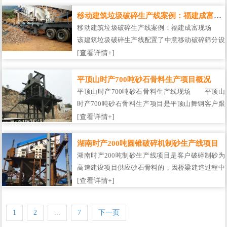
行处理破碎，通过各种处理系统能够将建筑垃圾中
的钢筋、木材、塑料、破布等杂质分离出来，生产
移动建筑垃圾破碎生产线案例：福建成富现场
出来的骨料按照不同的规格进行分类……
移动建筑垃圾破碎生产线案例：福建成富现场
该建筑垃圾破碎生产线配置了中意移动破碎筛分设
备，形成了完成的破碎流程，同时具备作业高效
[查看详情+]
率、处理能力强等特点，主要处理建筑废弃物，混
凝土块等，配置先进的除铁装置可以很好地把钢筋
平顶山时产700吨砂石骨料生产项目概况
混凝土分离进行破碎作业，成品规格不……
平顶山时产700吨砂石骨料生产线现场 平顶山
时产700吨砂石骨料生产项目是平顶山舞钢客户跟
中意合作的砂石生产项目，中意为其提供了包括重
[查看详情+]
锤破在内的一系列砂石破碎生产线设备，不久前，
中意工作人员也去到了该生产线现场进行回访，从
湖南时产200吨圆锥破碎机制砂生产线项目
现场拍摄了不少生产线现场概况。如图……
湖南时产200吨制砂生产线项目是客户破碎制砂为
高速建设项目供应砂石骨料的，因桥梁建造过程中
需要大量高标准混凝土，所以对机制砂成品需求量
[查看详情+]
较大且品质要求较高。该生产线项目设备均由中意
提供，因传统制砂生产方式存在细度模数偏大、粉
1
2
...
7
下一页
尘污染大、占地面积大等缺陷，不符……