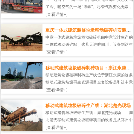
了冷、暖空气的一场“博弈”。尽管气温变化无常，
但郑州中意的发货日常不停歇！近日，位于郑州荥
[查看详情+]
阳三里庄工业园发货区的工人们，正在马不停蹄地
准备着当天的设备发货、试机检测等各项工作…
重庆一体式建筑装修垃圾移动破碎机安装现场
中意一体式建筑垃圾移动破碎机由中意设计生产的
一体式移动破碎站于这几天进驻四川，设备到达生
产现场后安装调试完毕即可快速投产，据悉这台一
[查看详情+]
体式破碎站产量达200吨/小时，可生产出0-15mm、
15-30mm、30-60mm3种骨料，主要用于对拆迁建
移动式建筑垃圾破碎制砖项目：浙江永康现场
筑垃圾进行就地粉碎。轮胎移动式破碎……
移动建筑垃圾破碎制砖生产线位于浙江永康的这条
移动式建筑垃圾再生资源项目全套设备是引进中意
的移动式建筑垃圾破碎筛分站，据悉，该项目主要
[查看详情+]
是处理永康市建筑行业留下的建筑固体废弃物、混
凝土砖块等，采用建筑垃圾破碎筛分的方式为永康
移动式建筑垃圾破碎生产线：湖北楚光现场
市城市环境尽一份力，在处理建筑垃……
移动式建筑垃圾破碎生产线：湖北楚光现场 湖
北楚光移动式建筑垃圾破碎项目的设备是从郑州中
意引进的，专业处理建筑垃圾，能够将建筑垃圾进
[查看详情+]