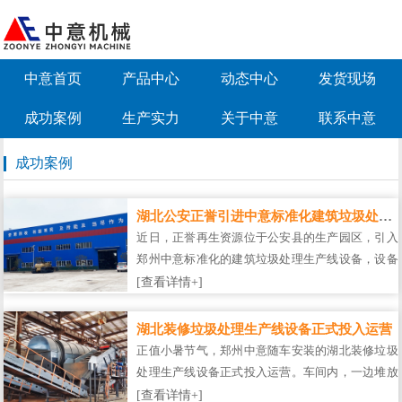
中意首页
产品中心
动态中心
发货现场
成功案例
生产实力
关于中意
联系中意
成功案例
湖北公安正誉引进中意标准化建筑垃圾处理生产线设备
近日，正誉再生资源位于公安县的生产园区，引入
郑州中意标准化的建筑垃圾处理生产线设备，设备
目前处于调试阶段，下月正式投产，为当地建筑垃
[查看详情+]
圾资源化处置开辟新道路。…
湖北装修垃圾处理生产线设备正式投入运营
正值小暑节气，郑州中意随车安装的湖北装修垃圾
处理生产线设备正式投入运营。车间内，一边堆放
的是成堆的垃圾山，一边是刚刚落成建设的生产
[查看详情+]