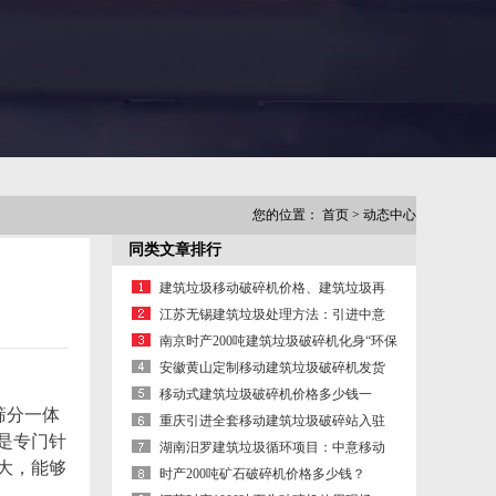
您的位置：
首页
>
动态中心
同类文章排行
建筑垃圾移动破碎机价格、建筑垃圾再
生利用投入成本低、创收快
江苏无锡建筑垃圾处理方法：引进中意
废旧建筑材料破碎机促资源再生
南京时产200吨建筑垃圾破碎机化身“环保
小卫士”亮相
安徽黄山定制移动建筑垃圾破碎机发货
了！ 建筑垃圾破碎站价格
移动式建筑垃圾破碎机价格多少钱一
筛分一体
台？
重庆引进全套移动建筑垃圾破碎站入驻
是专门针
建筑垃圾粉碎项目变废为宝
湖南汨罗建筑垃圾循环项目：中意移动
大，能够
建筑垃圾破碎站投产现场
时产200吨矿石破碎机价格多少钱？