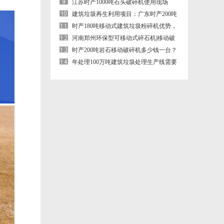
江苏时产1000吨石头破碎机使用现场
（鄂式+圆锥破碎机）
建筑垃圾再生利用项目：广东时产200吨
移动建筑垃圾破碎机生产现场
时产180吨移动式建筑垃圾粉碎机优势，
现场案例合集
河南郑州环保型可移动式碎石机|移动破
碎机
时产200吨岩石移动破碎机多少钱一台？
轮胎式岩石移动破碎机厂家
年处理100万吨建筑垃圾处理生产线需要
那些设备？需要投资多少钱？