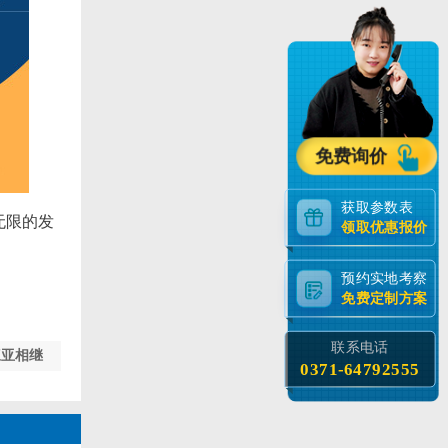
免费询价
获取参数表
无限的发
领取优惠报价
预约实地考察
免费定制方案
联系电话
三亚相继
0371-64792555