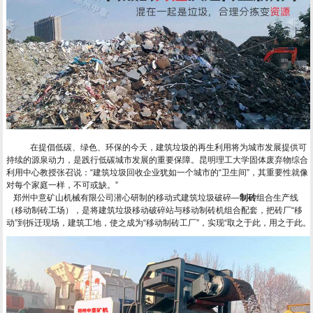
在提倡低碳、绿色、环保的今天，建筑垃圾的再生利用将为城市发展提供可
持续的源泉动力，是践行低碳城市发展的重要保障。昆明理工大学固体废弃物综合
利用中心教授张召说：“建筑垃圾回收企业犹如一个城市的“卫生间”，其重要性就像
对每个家庭一样，不可或缺。”
郑州中意矿山机械有限公司潜心研制的移动式建筑垃圾破碎—
制砖
组合生产线
（移动制砖工场），是将建筑垃圾移动破碎站与移动制砖机组合配套，把砖厂“移
动”到拆迁现场，建筑工地，使之成为“移动制砖工厂”，实现“取之于此，用之于此。