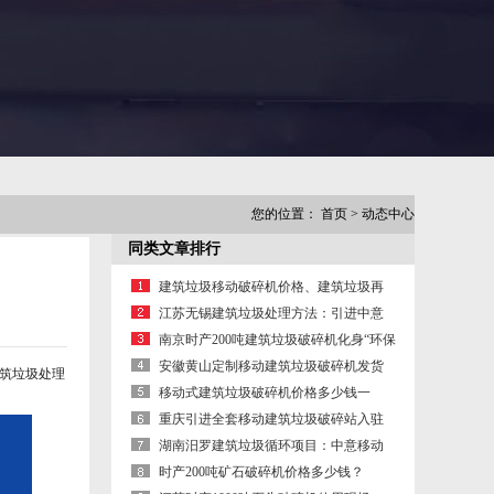
您的位置：
首页
>
动态中心
同类文章排行
建筑垃圾移动破碎机价格、建筑垃圾再
生利用投入成本低、创收快
江苏无锡建筑垃圾处理方法：引进中意
废旧建筑材料破碎机促资源再生
南京时产200吨建筑垃圾破碎机化身“环保
小卫士”亮相
安徽黄山定制移动建筑垃圾破碎机发货
筑垃圾处理
了！ 建筑垃圾破碎站价格
移动式建筑垃圾破碎机价格多少钱一
台？
重庆引进全套移动建筑垃圾破碎站入驻
建筑垃圾粉碎项目变废为宝
湖南汨罗建筑垃圾循环项目：中意移动
建筑垃圾破碎站投产现场
时产200吨矿石破碎机价格多少钱？