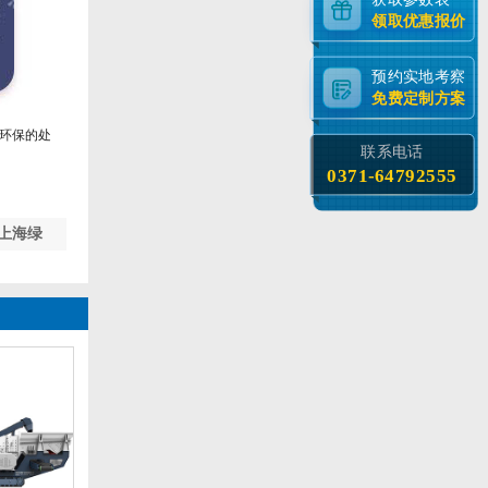
领取优惠报价
预约实地考察
免费定制方案
环保的处
联系电话
0371-64792555
上海绿