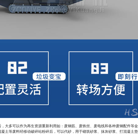
，大多可以作为再生资源重新利用如：废钢筋、废铁丝、废电线和各种废钢配件等金
混凝土等废料经移动破碎站粉碎后，可以代砂，用于砌筑砂浆、抹灰砂浆、打混凝土垫