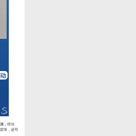
属，经分
层等，还可