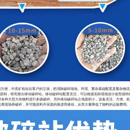
方便，中意矿机站在客户的立场，把消除破碎场地、环境、繁杂基础配置及繁杂物流
念原则，研究推出移动破碎站。移动破碎站配置灵活，可以根据实际现场设计改型或特
对各种大型大块物料进行多级破碎。另外移动破碎站占地面积小，设备灵活、方便、机
运离现场再破碎，并可随原料开采面的推进而移动，从而大量降低了物料的运输费用。