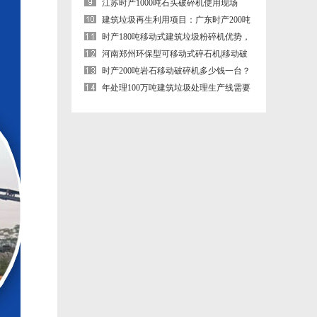
江苏时产1000吨石头破碎机使用现场
（鄂式+圆锥破碎机）
建筑垃圾再生利用项目：广东时产200吨
移动建筑垃圾破碎机生产现场
时产180吨移动式建筑垃圾粉碎机优势，
现场案例合集
河南郑州环保型可移动式碎石机|移动破
碎机
时产200吨岩石移动破碎机多少钱一台？
轮胎式岩石移动破碎机厂家
年处理100万吨建筑垃圾处理生产线需要
那些设备？需要投资多少钱？