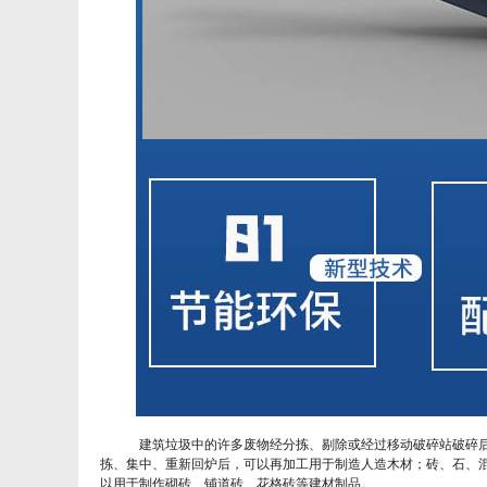
建筑垃圾中的许多废物经分拣、剔除或经过移动破碎站破碎后
拣、集中、重新回炉后，可以再加工用于制造人造木材；砖、石、
以用于制作砌砖、铺道砖、花格砖等建材制品。