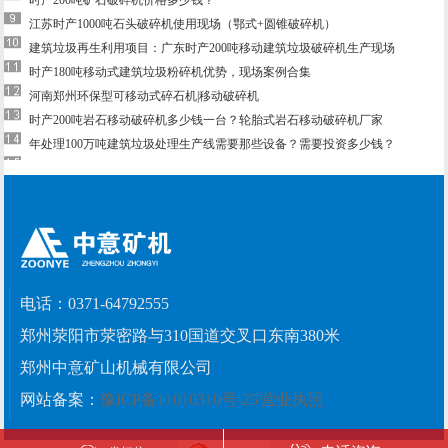
江苏时产1000吨石头破碎机使用现场（鄂式+圆锥破碎机）
建筑垃圾再生利用项目：广东时产200吨移动建筑垃圾破碎机生产现场
时产180吨移动式建筑垃圾粉碎机优势，现场案例合集
河南郑州环保型可移动式碎石机|移动破碎机
时产200吨岩石移动破碎机多少钱一台？轮胎式岩石移动破碎机厂家
年处理100万吨建筑垃圾处理生产线需要那些设备？需要投资多少钱？
电话：
0371-64792555
郑州荥阳市荥密路与310国道交叉口东南380米
郑州中意矿山机械有限公司
网站备案：
豫ICP备11010310号-25
营业执照