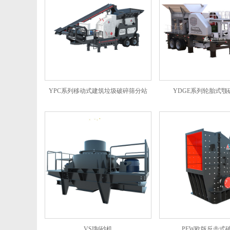
YPC系列移动式建筑垃圾破碎筛分站
YDGE系列轮胎式颚
VSI制砂机
PFW欧版反击式