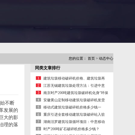
您的位置：
首页
>
动态中心
同类文章排行
建筑垃圾移动破碎机价格、建筑垃圾再
生利用投入成本低、创收快
江苏无锡建筑垃圾处理方法：引进中意
废旧建筑材料破碎机促资源再生
南京时产200吨建筑垃圾破碎机化身“环保
小卫士”亮相
安徽黄山定制移动建筑垃圾破碎机发货
始不断
了！ 建筑垃圾破碎站价格
移动式建筑垃圾破碎机价格多少钱一
革发展的
台？
重庆引进全套移动建筑垃圾破碎站入驻
巨大的影
建筑垃圾粉碎项目变废为宝
湖南汨罗建筑垃圾循环项目：中意移动
治理的落
建筑垃圾破碎站投产现场
时产200吨矿石破碎机价格多少钱？