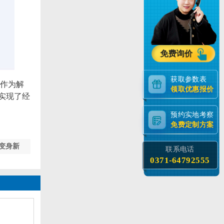
免费询价
获取参数表
作为解
领取优惠报价
实现了经
预约实地考察
免费定制方案
变身新
联系电话
0371-64792555