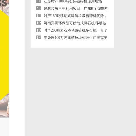
江苏时产1000吨石头破碎机使用现场
（鄂式+圆锥破碎机）
建筑垃圾再生利用项目：广东时产200吨
移动建筑垃圾破碎机生产现场
时产180吨移动式建筑垃圾粉碎机优势，
现场案例合集
河南郑州环保型可移动式碎石机|移动破
碎机
时产200吨岩石移动破碎机多少钱一台？
轮胎式岩石移动破碎机厂家
年处理100万吨建筑垃圾处理生产线需要
那些设备？需要投资多少钱？