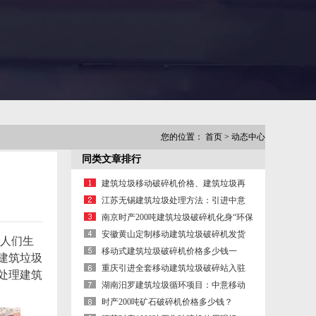
您的位置：
首页
>
动态中心
同类文章排行
建筑垃圾移动破碎机价格、建筑垃圾再
生利用投入成本低、创收快
江苏无锡建筑垃圾处理方法：引进中意
废旧建筑材料破碎机促资源再生
南京时产200吨建筑垃圾破碎机化身“环保
小卫士”亮相
安徽黄山定制移动建筑垃圾破碎机发货
人们生
了！ 建筑垃圾破碎站价格
移动式建筑垃圾破碎机价格多少钱一
建筑垃圾
台？
重庆引进全套移动建筑垃圾破碎站入驻
处理建筑
建筑垃圾粉碎项目变废为宝
湖南汨罗建筑垃圾循环项目：中意移动
建筑垃圾破碎站投产现场
时产200吨矿石破碎机价格多少钱？