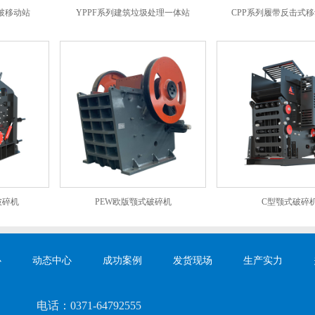
破移动站
YPPF系列建筑垃圾处理一体站
CPP系列履带反击式
破碎机
PEW欧版颚式破碎机
C型颚式破碎
心
动态中心
成功案例
发货现场
生产实力
电话：
0371-64792555