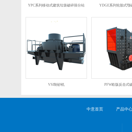
YPC系列移动式建筑垃圾破碎筛分站
YDGE系列轮胎式颚
VSI制砂机
PFW欧版反击式
中意首页
产品中