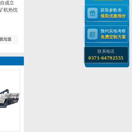
自成立
矿机热忱
获取参数表
领取优惠报价
预约实地考察
免费定制方案
筑垃圾
联系电话
0371-64792555