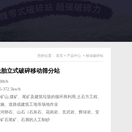
您的位置：
首页
>
产品中心
>
移动破碎站
S轮胎立式破碎移动筛分站
0t/h
-372.5kw/h
矿山,煤矿、尾矿及建筑垃圾的循环再利用,土石方工程、
设施、道路或建筑工地等场地作业
：河卵石、山石（石灰石、花岗岩、玄武岩、辉绿岩、安
、矿石尾矿、石屑的人工制砂