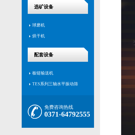
选矿设备
球磨机
烘干机
配套设备
板链输送机
TES系列三轴水平振动筛
免费咨询热线
0371-64792555