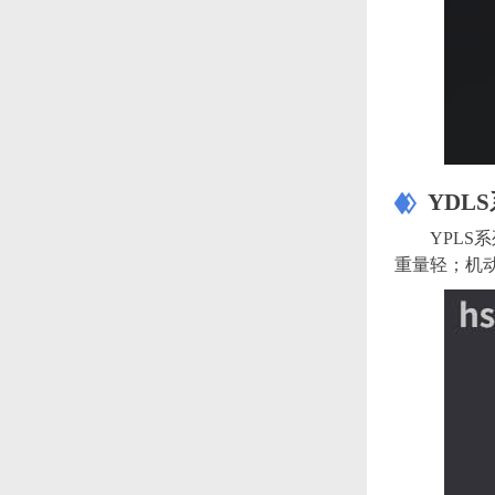
YDL
YPL
重量轻；机