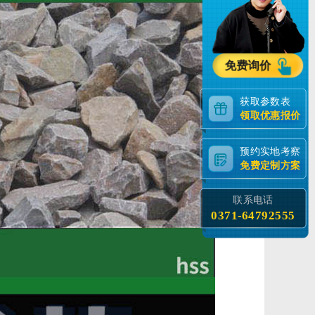
免费询价
获取参数表
领取优惠报价
预约实地考察
免费定制方案
联系电话
0371-64792555